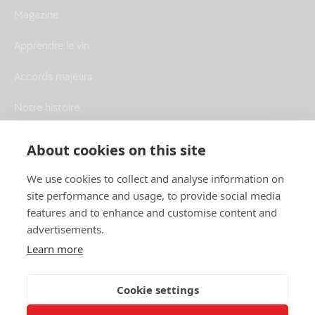
Magazine
Apprendre le vin
Accords majeurs
Notre histoire
Contactez-nous
About cookies on this site
NEWSLETTER
We use cookies to collect and analyse information on
Particulier
Professionnel
site performance and usage, to provide social media
S'INSCRIRE
features and to enhance and customise content and
advertisements.
Learn more
Cookie settings
Conditions générales de
Mentions
RGPD
Règlement du